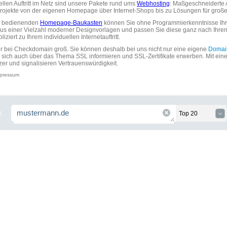
uellen Auftritt im Netz sind unsere Pakete rund ums
Webhosting
: Maßgeschneiderte A
tprojekte von der eigenen Homepage über Internet-Shops bis zu Lösungen für gr
zu bedienenden
Homepage-Baukasten
können Sie ohne Programmierkenntnisse Ihre
aus einer Vielzahl moderner Designvorlagen und passen Sie diese ganz nach Ihre
ziert zu Ihrem individuellen Internetauftritt.
ir bei Checkdomain groß. Sie können deshalb bei uns nicht nur eine eigene
Domai
 sich auch über das Thema SSL informieren und SSL-Zertifikate erwerben. Mit ein
zer und signalisieren Vertrauenswürdigkeit.
pressum
.
Top 20